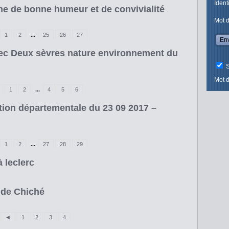
Ident
che de bonne humeur et de convivialité
Mot 
1
2
...
25
26
27
ec Deux sèvres nature environnement du
S
Mot d
1
2
...
4
5
6
ion départementale du 23 09 2017 –
1
2
...
27
28
29
 leclerc
 de Chiché
◄
1
2
3
4