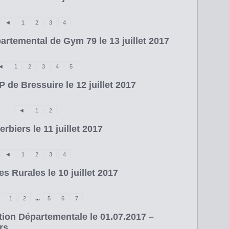
◄
1
2
3
4
rtemental de Gym 79 le 13 juillet 2017
◄
1
2
3
4
5
de Bressuire le 12 juillet 2017
◄
1
2
biers le 11 juillet 2017
◄
1
2
3
4
 Rurales le 10 juillet 2017
1
2
...
5
6
7
ion Départementale le 01.07.2017 –
rs