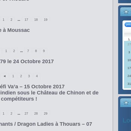
1
2
...
17
18
19
pré
ve à Moussac
L
27
1
2
...
7
8
9
3
10
 79 le 24 Octobre 2017
17
24
◄
1
2
3
4
31
éfi Va’a – 15 Octobre 2017
 indien sous le Château de Chinon et de
 compétiteurs !
1
2
...
27
28
29
Lo
nants / Dragon Ladies à Thouars – 07