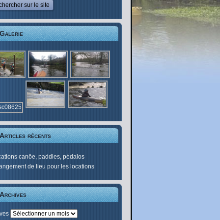
Galerie
Articles récents
ations canöe, paddles, pédalos
ngement de lieu pour les locations
Archives
ives