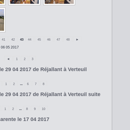
41
42
43
44
45
46
47
48
►
e 06 05 2017
◄
1
2
3
e 29 04 2017 de Réjallant à Verteuil
1
2
...
6
7
8
e 29 04 2017 de Réjallant à Verteuil suite
1
2
...
8
9
10
rente le 17 04 2017