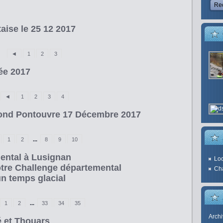
taise le 25 12 2017
◄
1
2
3
ée 2017
◄
1
2
3
4
Gond Pontouvre 17 Décembre 2017
1
2
...
8
9
10
ental à Lusignan
Loc
otre Challenge départemental
Cha
n temps glacial
1
2
...
33
34
35
Arch
é et Thouars