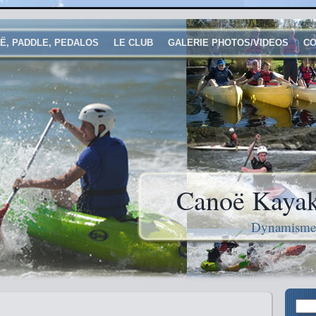
Ë, PADDLE, PEDALOS
LE CLUB
GALERIE PHOTOS/VIDEOS
CO
Canoë Kayak
Dynamisme e