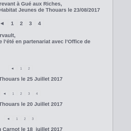
revant à Gué aux Riches,
Habitat Jeunes de Thouars le 23/08/2017
◄
1
2
3
4
rvault,
 l’été en partenariat avec l’Office de
◄
1
2
houars le 25 Juillet 2017
◄
1
2
3
4
houars le 20 Juillet 2017
◄
1
2
3
Carnot le 18 juillet 2017