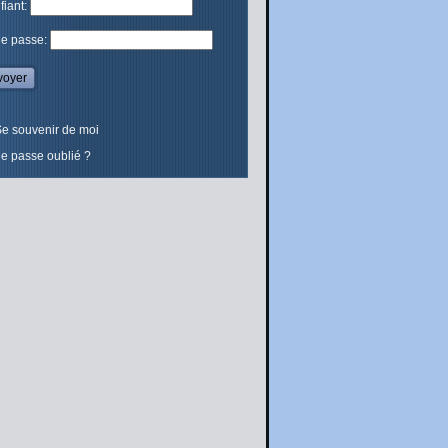
ifiant:
de passe:
e souvenir de moi
e passe oublié ?