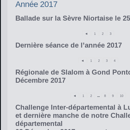
Année 2017
Ballade sur la Sèvre Niortaise le 2
◄
1
2
3
Dernière séance de l’année 2017
◄
1
2
3
4
Régionale de Slalom à Gond Pont
Décembre 2017
◄
1
2
...
8
9
10
Challenge Inter-départemental à 
et dernière manche de notre Chal
départemental