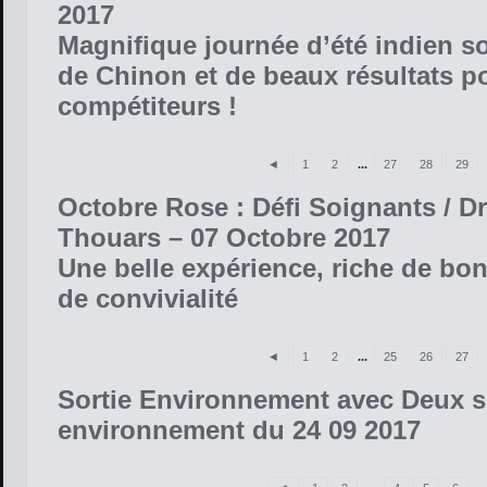
2017
Magnifique journée d’été indien s
de Chinon et de beaux résultats p
compétiteurs !
◄
1
2
...
27
28
29
Octobre Rose : Défi Soignants / D
Thouars – 07 Octobre 2017
Une belle expérience, riche de bo
de convivialité
◄
1
2
...
25
26
27
Sortie Environnement avec Deux s
environnement du 24 09 2017