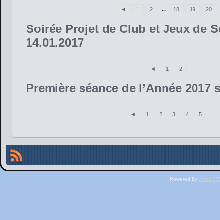
◄
1
2
...
18
19
20
Soirée Projet de Club et Jeux de S
14.01.2017
◄
1
2
Première séance de l’Année 2017 s
◄
1
2
3
4
5
Powered By
Phen 375