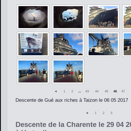
◄
1
2
...
43
44
45
46
47
Descente de Gué aux riches à Taizon le 06 05 2017
◄
1
2
3
Descente de la Charente le 29 04 2