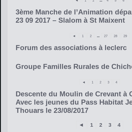
◄
1
2
...
4
5
6
3ème Manche de l’Animation dépa
23 09 2017 – Slalom à St Maixent
◄
1
2
...
27
28
29
Forum des associations à leclerc
Groupe Familles Rurales de Chich
◄
1
2
3
4
Descente du Moulin de Crevant à 
Avec les jeunes du Pass Habitat J
Thouars le 23/08/2017
◄
1
2
3
4