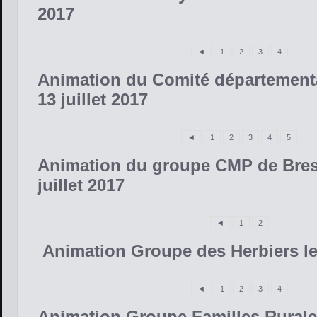
2017
◄
1
2
3
4
Animation du Comité département
13 juillet 2017
◄
1
2
3
4
5
Animation du groupe CMP de Bress
juillet 2017
◄
1
2
Animation Groupe des Herbiers le 
◄
1
2
3
4
Animation Groupe Familles Rurales 