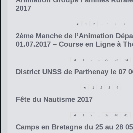
2017
◄
1
2
...
5
6
7
2ème Manche de l’Animation Dépar
01.07.2017 – Course en Ligne à T
◄
1
2
...
22
23
24
District UNSS de Parthenay le 07 0
◄
1
2
3
4
Fête du Nautisme 2017
◄
1
2
...
39
40
41
Camps en Bretagne du 25 au 28 05