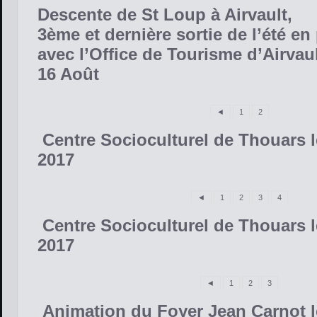
Descente de St Loup à Airvault,
3ème et dernière sortie de l’été en
avec l’Office de Tourisme d’Airvau
16 Août
◄
1
2
Centre Socioculturel de Thouars le
2017
◄
1
2
3
4
Centre Socioculturel de Thouars le
2017
◄
1
2
3
Animation du Foyer Jean Carnot le