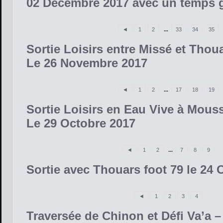
02 Décembre 2017 avec un temps g
◄
1
2
...
33
34
35
Sortie Loisirs entre Missé et Thou
Le 26 Novembre 2017
◄
1
2
...
17
18
19
Sortie Loisirs en Eau Vive à Mous
Le 29 Octobre 2017
◄
1
2
...
7
8
9
Sortie avec Thouars foot 79 le 24 
◄
1
2
3
4
Traversée de Chinon et Défi Va’a 