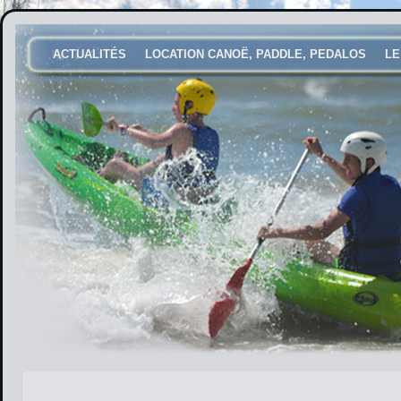
ACTUALITÉS
LOCATION CANOË, PADDLE, PEDALOS
LE