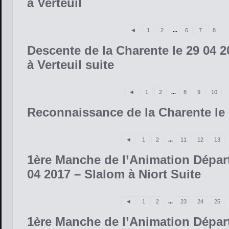
à Verteuil
◄
1
2
...
6
7
8
Descente de la Charente le 29 04 2
à Verteuil suite
◄
1
2
...
8
9
10
Reconnaissance de la Charente le 
◄
1
2
...
11
12
13
1ère Manche de l’Animation Dépar
04 2017 – Slalom à Niort Suite
◄
1
2
...
23
24
25
1ère Manche de l’Animation Dépar