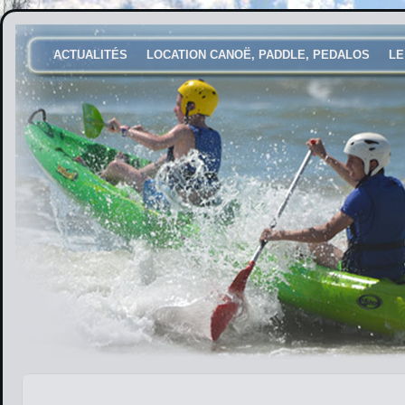
ACTUALITÉS
LOCATION CANOË, PADDLE, PEDALOS
LE