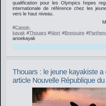
qualification pour les Olympics hopes rega
internationale de référence chez les jeu
vers le haut niveau.
Ma
#
Canoë-
kayak
#
Thouars
#
Niort
#
Bressuire
#
Parthen
anoekayak
Thouars : le jeune kayakiste a 
article Nouvelle République du