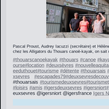
Pascal Proust, Audrey Iacuzzi (secrétaire) et Hélèn
chez les Alligators du Thouars canoë-kayak, on sait 
#
thouarscanoekayak
#
thouars
#
canoe
#
kay
ourse
#
location
#
deuxsèvres
#
nouvelleaquita
eeduthouet
#
tourisme
#
détente
#
thouarsais
xsevres
#
escapades79
#
deuxsevresdecouv
#thouarsais
#
tourismedeuxsevres
#
tourisme
#
loisirs
#
amis
#
igersdeuxsevres
#
igersniort
#
euxsevres @igersniort @igersfrance
Igers N