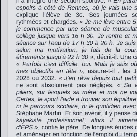
il a intégré une section sportive.
« En paral
espoirs à côté de Rennes, où je vais une
explique l’élève de 3e. Ses journées so
rythmées et chargées.
« Je me lève entre 5 
je commence par une séance de musculati
collège jusque vers 16 h 30. Je rentre et 
séance sur l’eau de 17 h 30 à 20 h. Je suis
selon ma motivation, je fais de la co
étirements jusqu’à 22 h 30 »
, décrit-il. Une 
« Parfois c’est difficile, oui. Mais je sais où
mes objectifs en tête »
, assure-t-il : les
2028 ou 2032.
« J’en rêve depuis tout peti
ne sont absolument pas négligés.
« Sa v
piliers, sur lesquels sa mère et moi ne vo
Certes, le sport l’aide à trouver son équilibr
ni le parcours scolaire, ni le quotidien avec
Stéphane Martin. Et son avenir, il y pense d
kayakiste professionnel, alors il aimer
d’EPS »
, confie le père. De longues études 
et aménager en fonction de l’emploi du temps