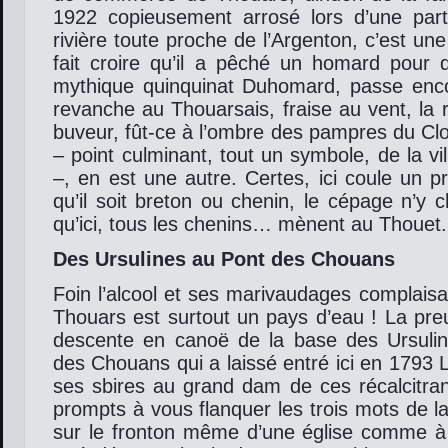
1922 copieusement arrosé lors d’une par
rivière toute proche de l’Argenton, c’est une
fait croire qu’il a pêché un homard pou
mythique quinquinat Duhomard, passe enc
revanche au Thouarsais, fraise au vent, la r
buveur, fût-ce à l’ombre des pampres du Cl
– point culminant, tout un symbole, de la vil
–, en est une autre. Certes, ici coule un p
qu’il soit breton ou chenin, le cépage n’y 
qu’ici, tous les chenins… mènent au Thouet.
Des Ursulines au Pont des Chouans
Foin l’alcool et ses marivaudages complaisan
Thouars est surtout un pays d’eau ! La pre
descente en canoë de la base des Ursuli
des Chouans qui a laissé entré ici en 1793 
ses sbires au grand dam de ces récalcitran
prompts à vous flanquer les trois mots de la
sur le fronton même d’une église comme à 