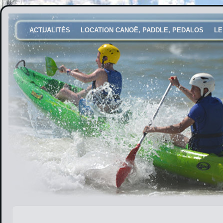
ACTUALITÉS
LOCATION CANOË, PADDLE, PEDALOS
LE