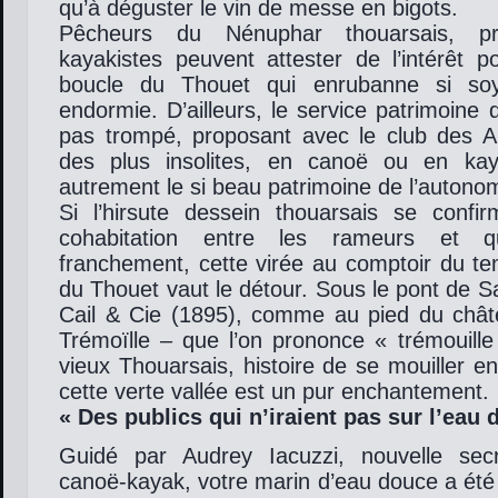
qu’à déguster le vin de messe en bigots.
Pêcheurs du Nénuphar thouarsais, 
kayakistes peuvent attester de l’intérêt p
boucle du Thouet qui enrubanne si soy
endormie. D’ailleurs, le service patrimoine d
pas trompé, proposant avec le club des Al
des plus insolites, en canoë ou en kay
autrement le si beau patrimoine de l’autono
Si l’hirsute dessein thouarsais se confirm
cohabitation entre les rameurs et q
franchement, cette virée au comptoir du te
du Thouet vaut le détour. Sous le pont de S
Cail & Cie (1895), comme au pied du châ
Trémoïlle – que l’on prononce « trémouill
vieux Thouarsais, histoire de se mouiller e
cette verte vallée est un pur enchantement.
« Des publics qui n’iraient pas sur l’ea
Guidé par Audrey Iacuzzi, nouvelle sec
canoë-kayak, votre marin d’eau douce a été