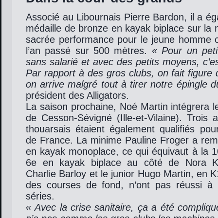
Associé au Libournais Pierre Bardon, il a é
médaille de bronze en kayak biplace sur la
sacrée performance pour le jeune homme 
l’an passé sur 500 mètres.
« Pour un pet
sans salarié et avec des petits moyens, c’e
Par rapport à des gros clubs, on fait figure
on arrive malgré tout à tirer notre épingle d
président des Alligators.
La saison prochaine, Noé Martin intégrera l
de Cesson-Sévigné (Ille-et-Vilaine). Trois 
thouarsais étaient également qualifiés po
de France. La minime Pauline Froger a rempo
en kayak monoplace, ce qui équivaut à la 1
6e en kayak biplace au côté de Nora Ko
Charlie Barloy et le junior Hugo Martin, en K1
des courses de fond, n’ont pas réussi à 
séries.
« Avec la crise sanitaire, ça a été compliqu