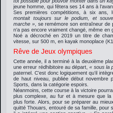
tôt possible pour pouvoir monter dans un ka
jeune homme, qui fêtera ses 14 ans à l’avant
Ses premières compétitions, à six ans, l
montait toujours sur le podium, et souv
marche »
, se remémore son entraîneur de p
n’a pas encore vraiment changé, même en g
Noé a décroché en 2019 un titre de cha
vitesse, sur 500 m, en kayak monoplace (K1
Rêve de Jeux olympiques
Cette année, il a terminé à la deuxième pl
une erreur rédhibitoire au départ,
« sous la 
paternel. C’est donc logiquement qu’il intègre
de haut niveau, publiée début novembre p
Sports, dans la catégorie espoirs.
Néanmoins, cette course à la victoire pourra
plus complexe, au fur et à mesure que la 
plus forte. Alors, pour se préparer au mie
quitté Thouars, entouré de sa famille, pour s’