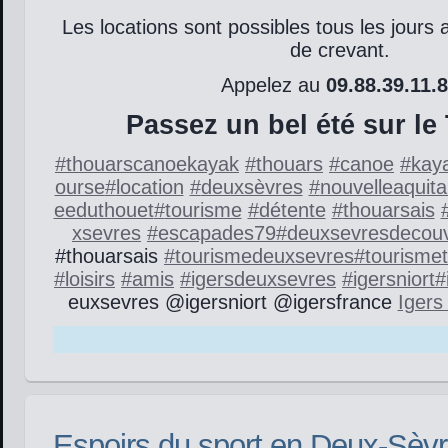
Les locations sont possibles tous les jours
de crevant.
Appelez au
09.88.39.11.
Passez un bel été sur le
#
thouarscanoekayak
#
thouars
#
canoe
#
kay
ourse
#
location
#
deuxsèvres
#
nouvelleaquita
eeduthouet
#
tourisme
#
détente
#
thouarsais
xsevres
#
escapades79
#
deuxsevresdecouv
#thouarsais
#
tourismedeuxsevres
#
tourisme
#
loisirs
#
amis
#
igersdeuxsevres
#
igersniort
#
euxsevres @igersniort @igersfrance
Igers
Espoirs du sport en Deux-Sèvr