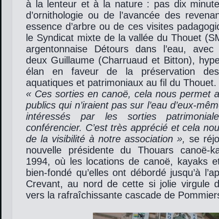
à la lenteur et à la nature : pas dix minut
d’ornithologie ou de l’avancée des revenan
essence d’arbre ou de ces visites padagogi
le Syndicat mixte de la vallée du Thouet (SM
argentonnaise Détours dans l’eau, avec 
deux Guillaume (Charruaud et Bitton), hype
élan en faveur de la préservation des
aquatiques et patrimoniaux au fil du Thouet.
« Ces sorties en canoë, cela nous permet a
publics qui n’iraient pas sur l’eau d’eux-mê
intéressés par les sorties patrimonia
conférencier. C’est très apprécié et cela n
de la visibilité à notre association »,
se réjo
nouvelle présidente du Thouars canoë-k
1994, où les locations de canoë, kayaks et
bien-fondé qu’elles ont débordé jusqu’à l’a
Crevant, au nord de cette si jolie virgule
vers la rafraîchissante cascade de Pommier