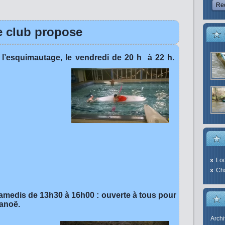
e club propose
 l’esquimautage, le vendredi de 20 h à 22 h.
Loc
Cha
samedis de 13h30 à 16h00 : ouverte à tous pour
canoë.
Arch