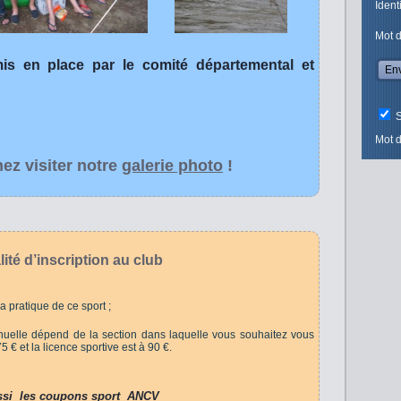
Ident
Mot 
s en place par le comité départemental et
S
Mot d
ez visiter notre
galerie photo
!
ité d’inscription au club
la pratique de ce sport ;
nuelle dépend de la section dans laquelle vous souhaitez vous
 75 € et la licence sportive est à 90 €.
ssi les coupons sport ANCV