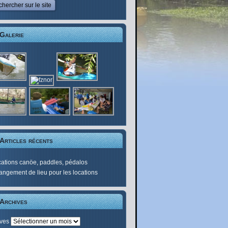
Galerie
Articles récents
ations canöe, paddles, pédalos
ngement de lieu pour les locations
Archives
ives