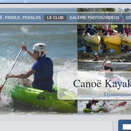
Ë, PADDLE, PEDALOS
LE CLUB
GALERIE PHOTOS/VIDEOS
CO
Canoë Kayak
Dynamisme e