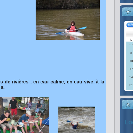
pré
L
27
3
10
17
24
s de rivières , en eau calme, en eau vive, à la
31
s.
Lo