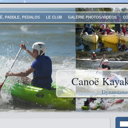
Ë, PADDLE, PEDALOS
LE CLUB
GALERIE PHOTOS/VIDEOS
CO
Canoë Kayak
Dynamisme e