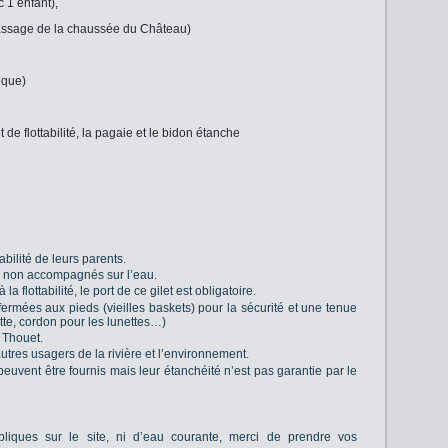
 1 enfant),
ssage de la chaussée du Château)
èque)
t de flottabilité, la pagaie et le bidon étanche
bilité de leurs parents.
 non accompagnés sur l’eau.
a flottabilité, le port de ce gilet est obligatoire.
rmées aux pieds (vieilles baskets) pour la sécurité et une tenue
te, cordon pour les lunettes…)
 Thouet.
utres usagers de la rivière et l’environnement.
uvent être fournis mais leur étanchéité n’est pas garantie par le
ubliques sur le site, ni d’eau courante, merci de prendre vos