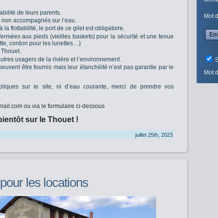
bilité de leurs parents.
Mot 
 non accompagnés sur l’eau.
a flottabilité, le port de ce gilet est obligatoire.
rmées aux pieds (vieilles baskets) pour la sécurité et une tenue
te, cordon pour les lunettes…)
 Thouet.
utres usagers de la rivière et l’environnement.
S
uvent être fournis mais leur étanchéité n’est pas garantie par le
Mot d
ubliques sur le site, ni d’eau courante, merci de prendre vos
ail.com ou via le formulaire ci-dessous
bientôt sur le Thouet !
juillet 25th, 2023
our les locations