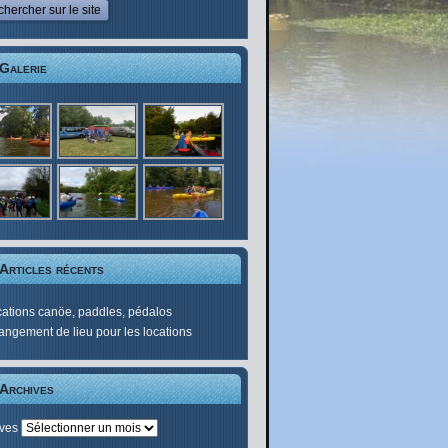
Galerie
Articles récents
ations canöe, paddles, pédalos
ngement de lieu pour les locations
Archives
ives