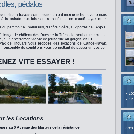
ddles, pédalos
t offre, à travers son histoire, un patrimoine riche et varié mais
 à la balade, aux loisirs et à la détente en canoë kayak et en
du patrimoine Thouarsais, du côté rivière, aux portes de l’Anjou.
é, longer le château des Ducs de la Trémoille, seul entre amis ou
re, d’un enterrement de vie de jeune fille ou garçon, en CE …
yak de Thouars vous propose des locations de Canoë-Kayak,
un ensemble de conditions vous permettant de passer un très bon
NEZ VITE ESSAYER !
Loc
Cha
r les Locations
ouars au 6 Avenue des Martyrs de la résistance
Arch