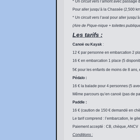
* Un circuit vers l’amont avec passage
Pour aller jusqu’à la Chassée (2,500 kms
* Un circuit vers l’aval pour aller jusqu
(Aire de Pique-nique + toilettes publiqu
Les tarifs :
Canoë ou Kayak
:
12 € par personne en embarcation 2 pl
16 € en embarcation 1 place (5 disponi
5€ pour les enfants de moins de 8 ans, 
Pédalo :
16 € la balade pour 4 personnes (5 avec
Même parcours qu’en canoë (pas de pa
Paddle :
16 € (caution de 150 € demandé en ch
Le tarif comprend : l’embarcation, le gile
Paiement accepté : CB, chèque, ANCV
Conditions :