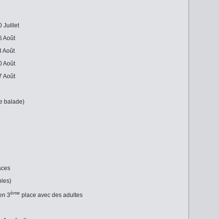
Juillet
6 Août
3 Août
0 Août
7 Août
de balade)
aces
bles)
ème
en 3
place avec des adultes