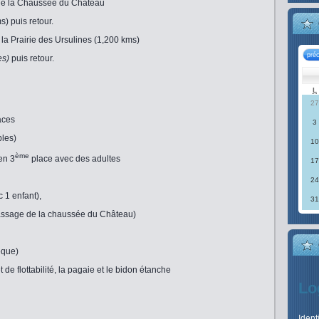
 de la Chaussée du Château
) puis retour.
’à la Prairie des Ursulines (1,200 kms)
pré
es)
puis retour.
L
27
aces
3
bles)
10
ème
en 3
place avec des adultes
17
24
 1 enfant),
31
ssage de la chaussée du Château)
èque)
t de flottabilité, la pagaie et le bidon étanche
Lo
Ident