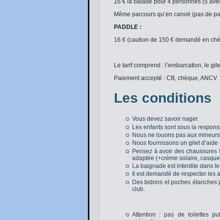
16 € la balade pour 4 personnes (5 avec
Même parcours qu’en canoë (pas de pa
PADDLE :
16 € (caution de 150 € demandé en ch
Le tarif comprend : l’embarcation, le gile
Paiement accepté : CB, chèque, ANCV
Les conditions
Vous devez savoir nager.
Les enfants sont sous la responsa
Nous ne louons pas aux mineurs
Nous fournissons un gilet d’aide à l
Pensez à avoir des chaussures fe
adaptée (+crème solaire, casquet
La baignade est interdite dans le
Il est demandé de respecter les a
Des bidons et poches étanches pe
club.
Attention : pas de toilettes p