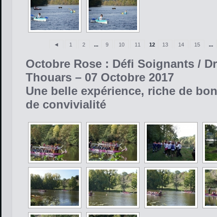
◄
1
2
...
9
10
11
12
13
14
15
...
Octobre Rose : Défi Soignants / D
Thouars – 07 Octobre 2017
Une belle expérience, riche de bo
de convivialité