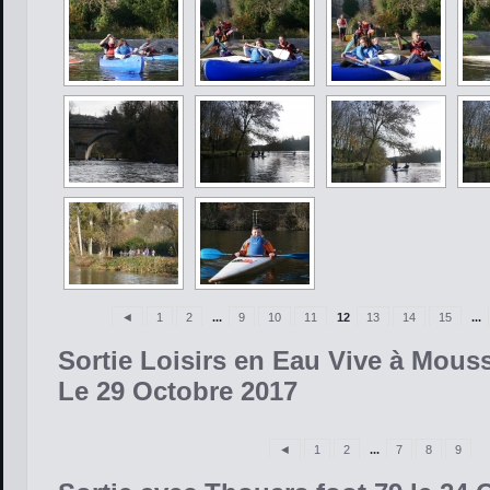
◄
1
2
...
9
10
11
12
13
14
15
...
Sortie Loisirs en Eau Vive à Mous
Le 29 Octobre 2017
◄
1
2
...
7
8
9