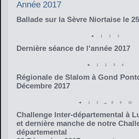
Année 2017
Ballade sur la Sèvre Niortaise le 2
◄
1
2
3
Dernière séance de l’année 2017
◄
1
2
3
4
Régionale de Slalom à Gond Pont
Décembre 2017
◄
1
2
...
8
9
10
Challenge Inter-départemental à 
et dernière manche de notre Chal
départemental