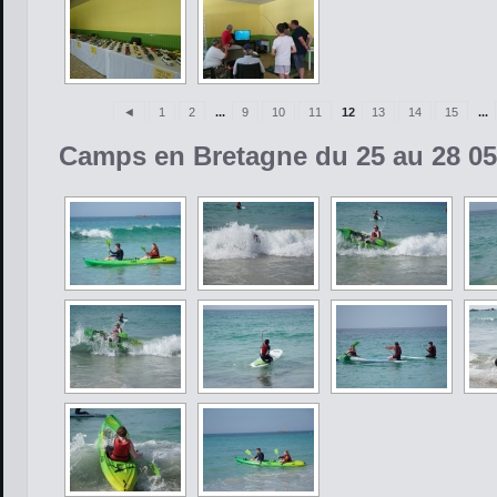
◄
1
2
...
9
10
11
12
13
14
15
...
Camps en Bretagne du 25 au 28 05