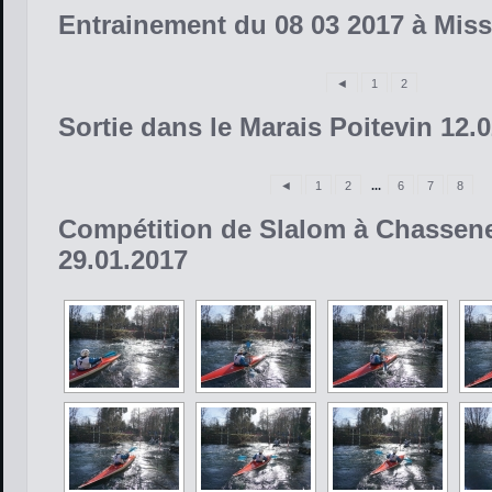
Entrainement du 08 03 2017 à Mis
◄
1
2
Sortie dans le Marais Poitevin 12.
◄
1
2
...
6
7
8
Compétition de Slalom à Chassene
29.01.2017