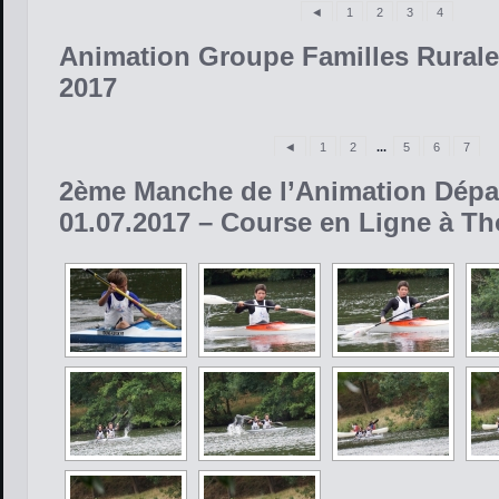
◄
1
2
3
4
Animation Groupe Familles Rurales 
2017
◄
1
2
...
5
6
7
2ème Manche de l’Animation Dépar
01.07.2017 – Course en Ligne à T