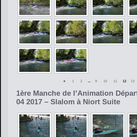
◄
1
2
...
9
10
11
12
13
1ère Manche de l’Animation Dépar
04 2017 – Slalom à Niort Suite