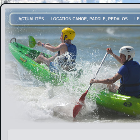
ACTUALITÉS
LOCATION CANOË, PADDLE, PEDALOS
LE