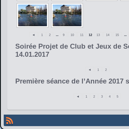
◄
1
2
...
9
10
11
12
13
14
15
...
Soirée Projet de Club et Jeux de S
14.01.2017
◄
1
2
Première séance de l’Année 2017 s
◄
1
2
3
4
5