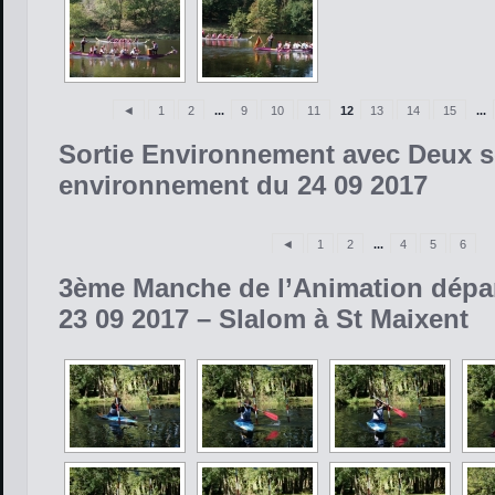
◄
1
2
...
9
10
11
12
13
14
15
...
Sortie Environnement avec Deux s
environnement du 24 09 2017
◄
1
2
...
4
5
6
3ème Manche de l’Animation dépa
23 09 2017 – Slalom à St Maixent