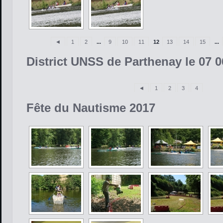
◄
1
2
...
9
10
11
12
13
14
15
...
District UNSS de Parthenay le 07 0
◄
1
2
3
4
Fête du Nautisme 2017