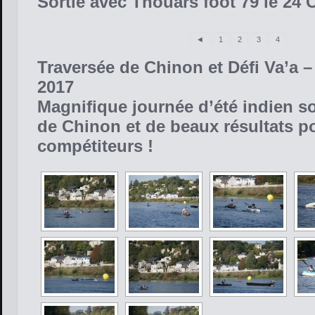
Sortie avec Thouars foot 79 le 24 
◄
1
2
3
4
Traversée de Chinon et Défi Va’a 
2017
Magnifique journée d’été indien s
de Chinon et de beaux résultats p
compétiteurs !