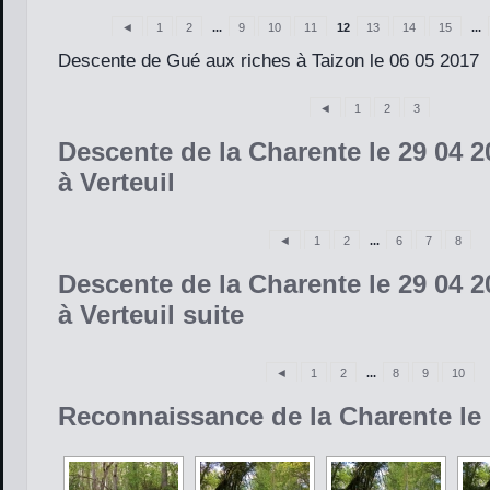
◄
1
2
...
9
10
11
12
13
14
15
...
Descente de Gué aux riches à Taizon le 06 05 2017
◄
1
2
3
Descente de la Charente le 29 04 2
à Verteuil
◄
1
2
...
6
7
8
Descente de la Charente le 29 04 2
à Verteuil suite
◄
1
2
...
8
9
10
Reconnaissance de la Charente le 