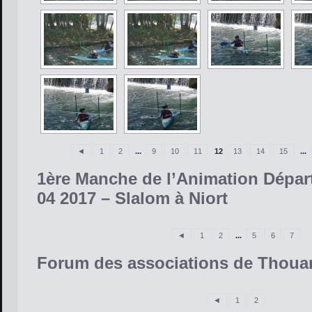
◄
1
2
...
9
10
11
12
13
14
15
...
1ère Manche de l’Animation Dépar
04 2017 – Slalom à Niort
◄
1
2
...
5
6
7
Forum des associations de Thoua
◄
1
2