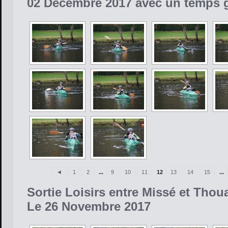
02 Décembre 2017 avec un temps g
◄
1
2
...
9
10
11
12
13
14
15
...
Sortie Loisirs entre Missé et Thou
Le 26 Novembre 2017