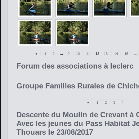
◄
1
2
...
9
10
11
12
13
14
15
...
Forum des associations à leclerc
Groupe Familles Rurales de Chich
◄
1
2
3
4
Descente du Moulin de Crevant à 
Avec les jeunes du Pass Habitat J
Thouars le 23/08/2017