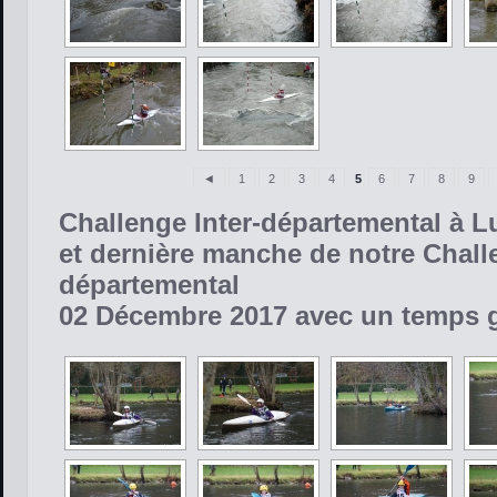
◄
1
2
3
4
5
6
7
8
9
Challenge Inter-départemental à 
et dernière manche de notre Chal
départemental
02 Décembre 2017 avec un temps g