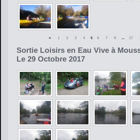
◄
1
2
3
4
5
6
7
8
...
17
Sortie Loisirs en Eau Vive à Mous
Le 29 Octobre 2017