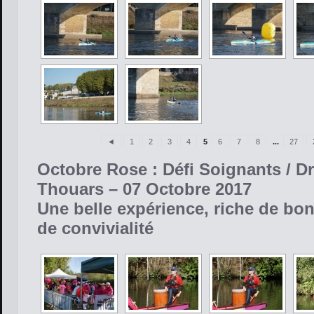
◄
1
2
3
4
5
6
7
8
...
27
Octobre Rose : Défi Soignants / D
Thouars – 07 Octobre 2017
Une belle expérience, riche de bo
de convivialité