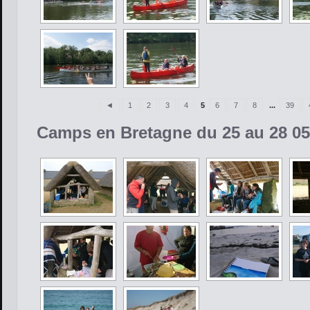
◄
1
2
3
4
5
6
7
8
...
39
Camps en Bretagne du 25 au 28 05