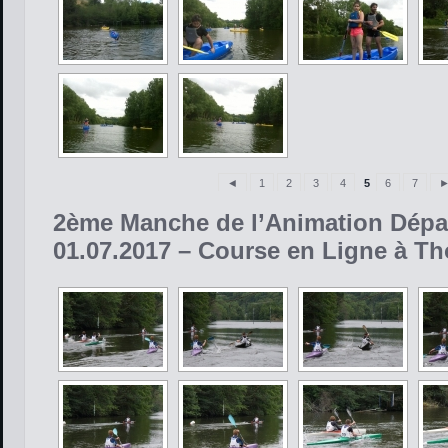
◄
1
2
3
4
5
6
7
2ème Manche de l’Animation Dépar
01.07.2017 – Course en Ligne à T