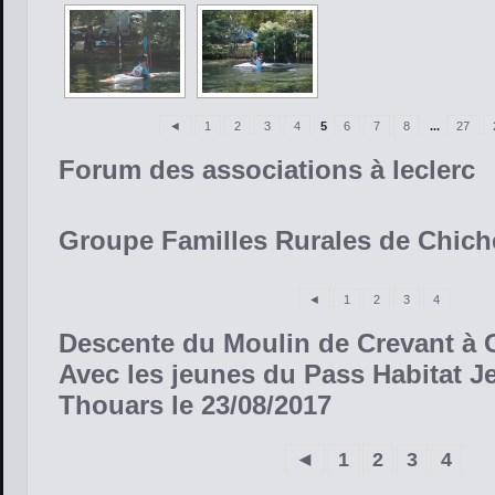
◄
1
2
3
4
5
6
7
8
...
27
Forum des associations à leclerc
Groupe Familles Rurales de Chich
◄
1
2
3
4
Descente du Moulin de Crevant à 
Avec les jeunes du Pass Habitat J
Thouars le 23/08/2017
◄
1
2
3
4