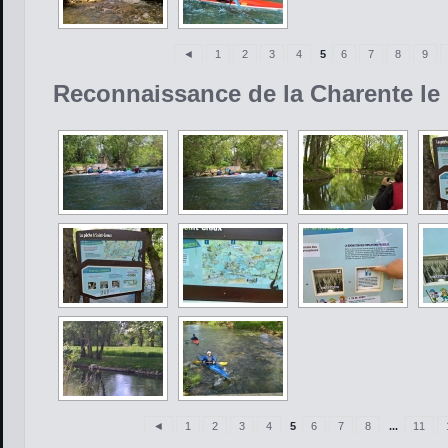
◄
1
2
3
4
5
6
7
8
9
Reconnaissance de la Charente le 
◄
1
2
3
4
5
6
7
8
...
11