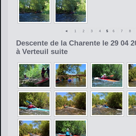
◄
1
2
3
4
5
6
7
8
Descente de la Charente le 29 04 2
à Verteuil suite