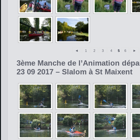
◄
1
2
3
4
5
6
►
3ème Manche de l’Animation dépa
23 09 2017 – Slalom à St Maixent