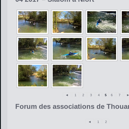
◄
1
2
3
4
5
6
7
Forum des associations de Thoua
◄
1
2