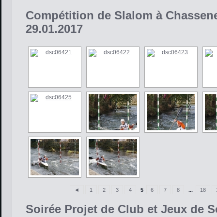
Compétition de Slalom à Chassene
29.01.2017
◄
1
2
3
4
5
6
7
8
...
18
Soirée Projet de Club et Jeux de S