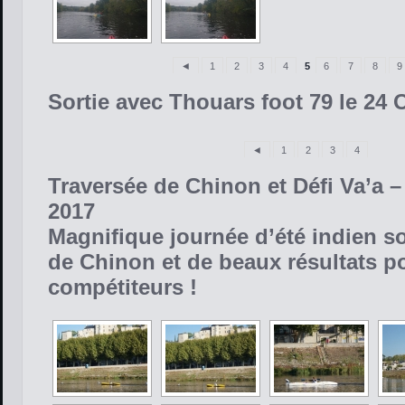
◄
1
2
3
4
5
6
7
8
9
Sortie avec Thouars foot 79 le 24 
◄
1
2
3
4
Traversée de Chinon et Défi Va’a 
2017
Magnifique journée d’été indien s
de Chinon et de beaux résultats p
compétiteurs !