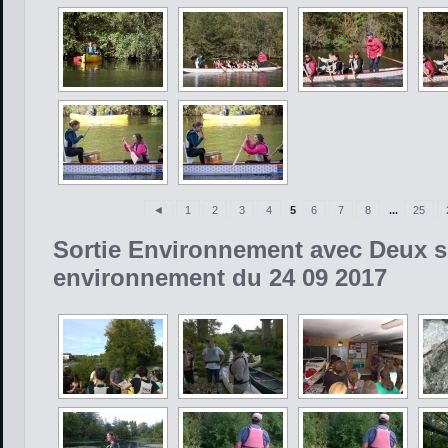
◄
1
2
3
4
5
6
7
8
...
25
Sortie Environnement avec Deux s
environnement du 24 09 2017