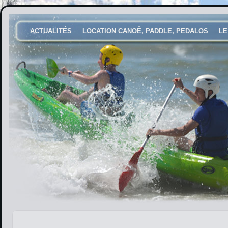
ACTUALITÉS
LOCATION CANOË, PADDLE, PEDALOS
LE