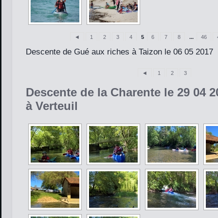
◄
1
2
3
4
5
6
7
8
...
46
Descente de Gué aux riches à Taizon le 06 05 2017
◄
1
2
3
Descente de la Charente le 29 04 2
à Verteuil