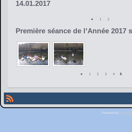
14.01.2017
◄
1
2
Première séance de l’Année 2017 s
◄
1
2
3
4
5
Powered By
Phen 375