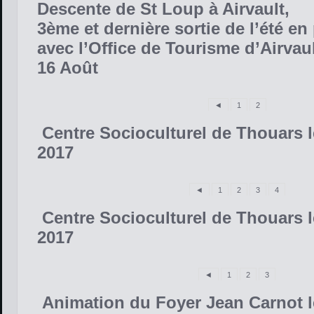
Descente de St Loup à Airvault,
3ème et dernière sortie de l’été en
avec l’Office de Tourisme d’Airvau
16 Août
◄
1
2
Centre Socioculturel de Thouars le
2017
◄
1
2
3
4
Centre Socioculturel de Thouars le
2017
◄
1
2
3
Animation du Foyer Jean Carnot le