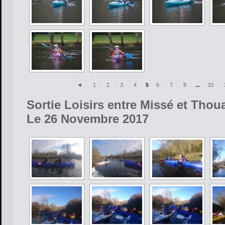
◄
1
2
3
4
5
6
7
8
...
33
Sortie Loisirs entre Missé et Thou
Le 26 Novembre 2017