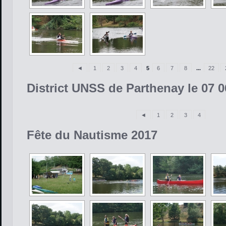
◄
1
2
3
4
5
6
7
8
...
22
District UNSS de Parthenay le 07 0
◄
1
2
3
4
Fête du Nautisme 2017