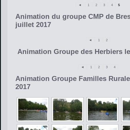
◄
1
2
3
4
5
Animation du groupe CMP de Bress
juillet 2017
◄
1
2
Animation Groupe des Herbiers le 
◄
1
2
3
4
Animation Groupe Familles Rurales 
2017