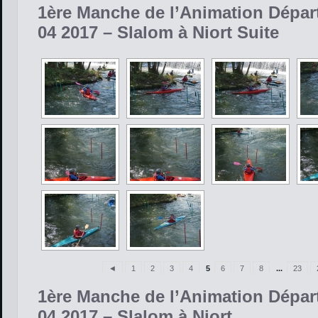
1ère Manche de l’Animation Dépar
04 2017 – Slalom à Niort Suite
◄
1
2
3
4
5
6
7
8
...
23
1ère Manche de l’Animation Dépar
04 2017 – Slalom à Niort