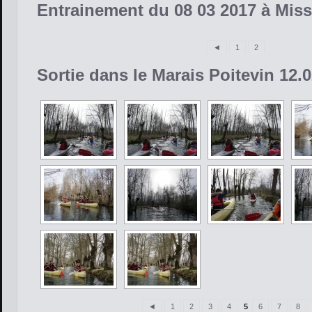
Entrainement du 08 03 2017 à Mis
◄
1
2
Sortie dans le Marais Poitevin 12.
◄
1
2
3
4
5
6
7
8