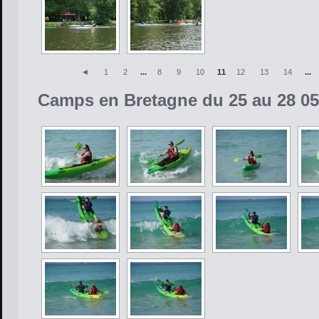
◄
1
2
...
8
9
10
11
12
13
14
...
Camps en Bretagne du 25 au 28 05