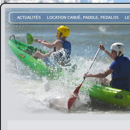
ACTUALITÉS
LOCATION CANOË, PADDLE, PEDALOS
LE