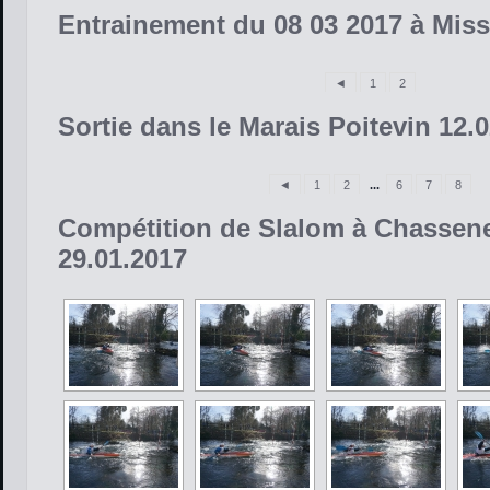
Entrainement du 08 03 2017 à Mis
◄
1
2
Sortie dans le Marais Poitevin 12.
◄
1
2
...
6
7
8
Compétition de Slalom à Chassene
29.01.2017