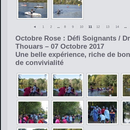
◄
1
2
...
8
9
10
11
12
13
14
...
Octobre Rose : Défi Soignants / D
Thouars – 07 Octobre 2017
Une belle expérience, riche de bo
de convivialité