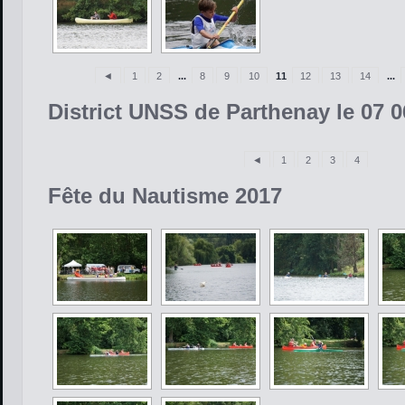
◄
1
2
...
8
9
10
11
12
13
14
...
District UNSS de Parthenay le 07 0
◄
1
2
3
4
Fête du Nautisme 2017