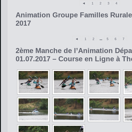
◄
1
2
3
4
Animation Groupe Familles Rurales 
2017
◄
1
2
...
5
6
7
2ème Manche de l’Animation Dépar
01.07.2017 – Course en Ligne à T