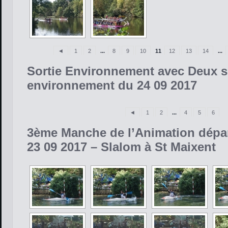
◄
1
2
...
8
9
10
11
12
13
14
...
Sortie Environnement avec Deux s
environnement du 24 09 2017
◄
1
2
...
4
5
6
3ème Manche de l’Animation dépa
23 09 2017 – Slalom à St Maixent