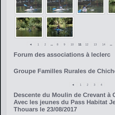
◄
1
2
...
8
9
10
11
12
13
14
...
Forum des associations à leclerc
Groupe Familles Rurales de Chich
◄
1
2
3
4
Descente du Moulin de Crevant à 
Avec les jeunes du Pass Habitat J
Thouars le 23/08/2017