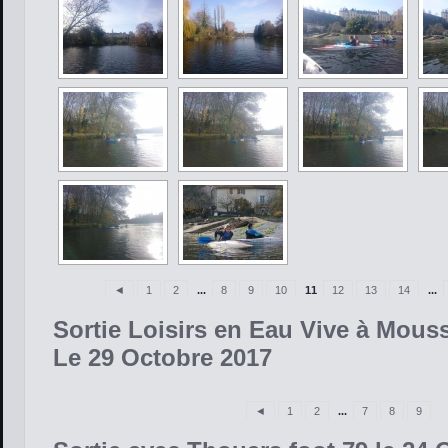
◄
1
2
...
8
9
10
11
12
13
14
...
Sortie Loisirs en Eau Vive à Mous
Le 29 Octobre 2017
◄
1
2
...
7
8
9