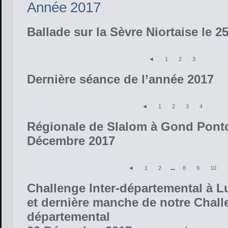
Année 2017
Ballade sur la Sèvre Niortaise le 2
◄
1
2
3
Dernière séance de l’année 2017
◄
1
2
3
4
Régionale de Slalom à Gond Pont
Décembre 2017
◄
1
2
...
8
9
10
Challenge Inter-départemental à 
et dernière manche de notre Chal
départemental