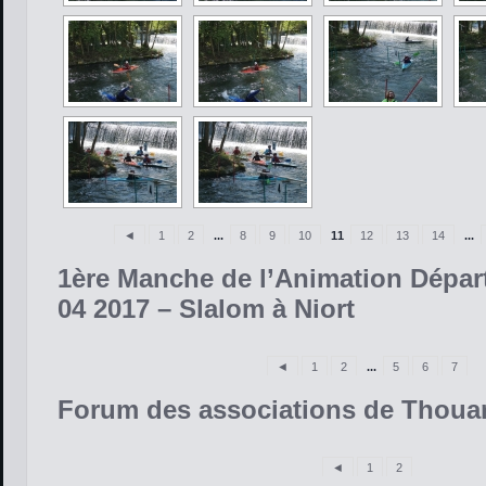
◄
1
2
...
8
9
10
11
12
13
14
...
1ère Manche de l’Animation Dépar
04 2017 – Slalom à Niort
◄
1
2
...
5
6
7
Forum des associations de Thoua
◄
1
2