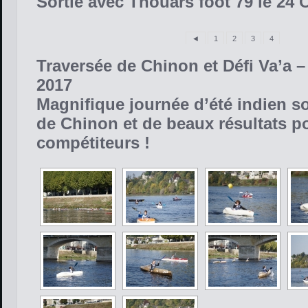
Sortie avec Thouars foot 79 le 24 
◄
1
2
3
4
Traversée de Chinon et Défi Va’a 
2017
Magnifique journée d’été indien s
de Chinon et de beaux résultats p
compétiteurs !