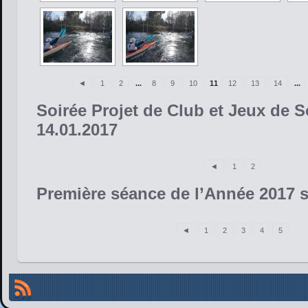
◄
1
2
...
8
9
10
11
12
13
14
...
Soirée Projet de Club et Jeux de S
14.01.2017
◄
1
2
Première séance de l’Année 2017 s
◄
1
2
3
4
5