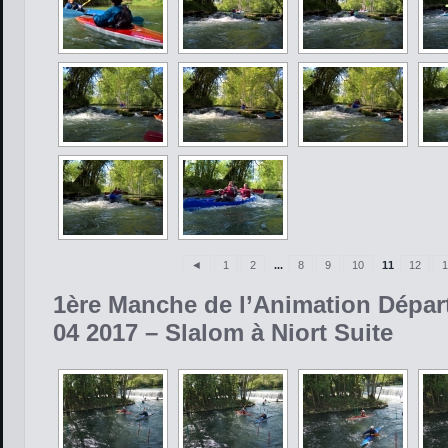
◄
1
2
...
8
9
10
11
12
1
1ère Manche de l’Animation Dépar
04 2017 – Slalom à Niort Suite