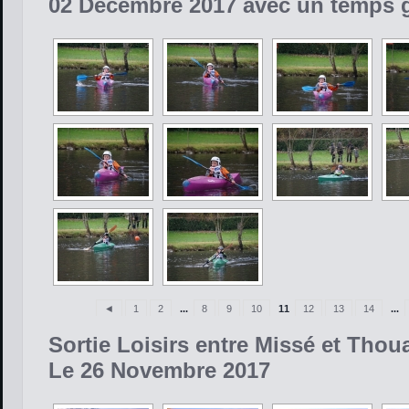
02 Décembre 2017 avec un temps g
◄
1
2
...
8
9
10
11
12
13
14
...
Sortie Loisirs entre Missé et Thou
Le 26 Novembre 2017