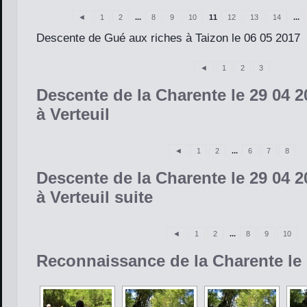
◄
1
2
...
8
9
10
11
12
13
14
...
Descente de Gué aux riches à Taizon le 06 05 2017
◄
1
2
3
Descente de la Charente le 29 04 2
à Verteuil
◄
1
2
...
6
7
8
Descente de la Charente le 29 04 2
à Verteuil suite
◄
1
2
...
8
9
10
Reconnaissance de la Charente le 