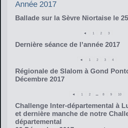
Année 2017
Ballade sur la Sèvre Niortaise le 2
◄
1
2
3
Dernière séance de l’année 2017
◄
1
2
3
4
Régionale de Slalom à Gond Pont
Décembre 2017
◄
1
2
...
8
9
10
Challenge Inter-départemental à 
et dernière manche de notre Chal
départemental