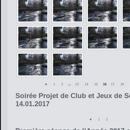
◄
1
2
...
13
14
15
16
17
18
Soirée Projet de Club et Jeux de S
14.01.2017
◄
1
2