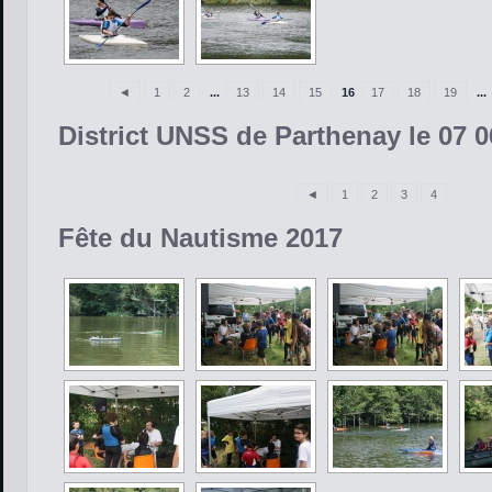
◄
1
2
...
13
14
15
16
17
18
19
...
District UNSS de Parthenay le 07 0
◄
1
2
3
4
Fête du Nautisme 2017