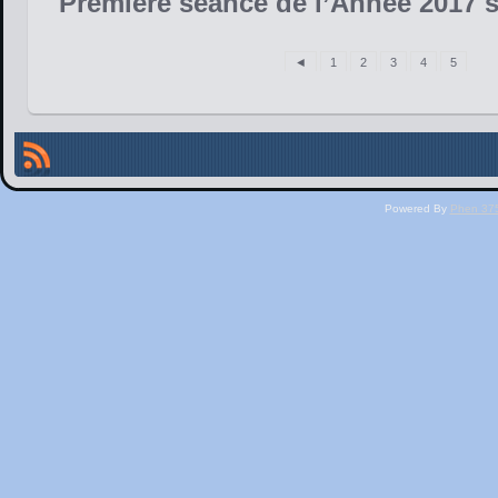
Première séance de l’Année 2017 s
◄
1
2
3
4
5
Powered By
Phen 375