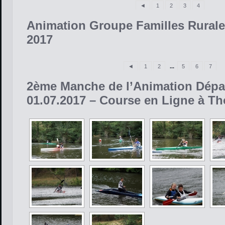
◄
1
2
3
4
Animation Groupe Familles Rurales 
2017
◄
1
2
...
5
6
7
2ème Manche de l’Animation Dépar
01.07.2017 – Course en Ligne à T