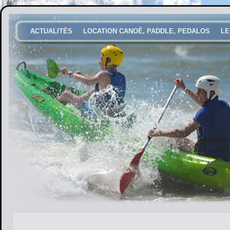
ACTUALITÉS
LOCATION CANOË, PADDLE, PEDALOS
LE