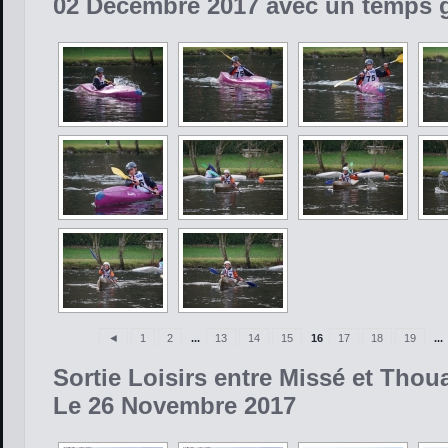
02 Décembre 2017 avec un temps g
◄
1
2
...
13
14
15
16
17
18
19
...
Sortie Loisirs entre Missé et Thou
Le 26 Novembre 2017