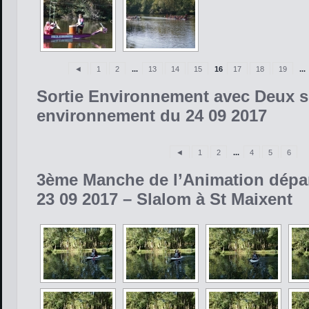
◄
1
2
...
13
14
15
16
17
18
19
...
Sortie Environnement avec Deux s
environnement du 24 09 2017
◄
1
2
...
4
5
6
3ème Manche de l’Animation dépa
23 09 2017 – Slalom à St Maixent