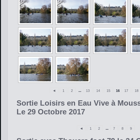
◄
1
2
...
13
14
15
16
17
18
Sortie Loisirs en Eau Vive à Mous
Le 29 Octobre 2017
◄
1
2
...
7
8
9