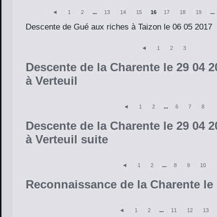
◄
1
2
...
13
14
15
16
17
18
19
...
Descente de Gué aux riches à Taizon le 06 05 2017
◄
1
2
3
Descente de la Charente le 29 04 2
à Verteuil
◄
1
2
...
6
7
8
Descente de la Charente le 29 04 2
à Verteuil suite
◄
1
2
...
8
9
10
Reconnaissance de la Charente le 
◄
1
2
...
11
12
13