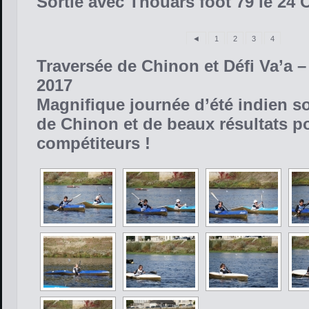
Sortie avec Thouars foot 79 le 24 
◄
1
2
3
4
Traversée de Chinon et Défi Va’a 
2017
Magnifique journée d’été indien s
de Chinon et de beaux résultats p
compétiteurs !