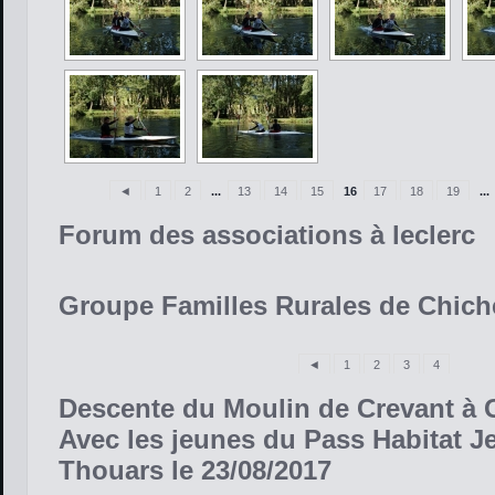
◄
1
2
...
13
14
15
16
17
18
19
...
Forum des associations à leclerc
Groupe Familles Rurales de Chich
◄
1
2
3
4
Descente du Moulin de Crevant à 
Avec les jeunes du Pass Habitat J
Thouars le 23/08/2017