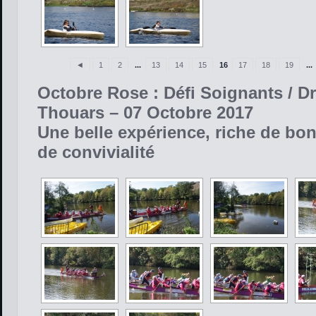
◄
1
2
...
13
14
15
16
17
18
19
...
Octobre Rose : Défi Soignants / D
Thouars – 07 Octobre 2017
Une belle expérience, riche de bo
de convivialité