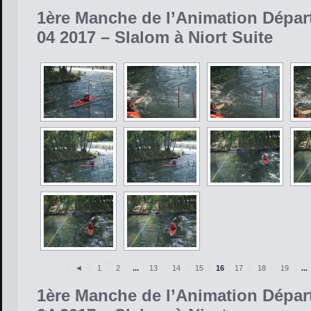
1ère Manche de l’Animation Dépar
04 2017 – Slalom à Niort Suite
◄
1
2
...
13
14
15
16
17
18
19
...
1ère Manche de l’Animation Dépar