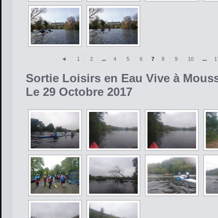
◄
1
2
...
4
5
6
7
8
9
10
...
1
Sortie Loisirs en Eau Vive à Mous
Le 29 Octobre 2017