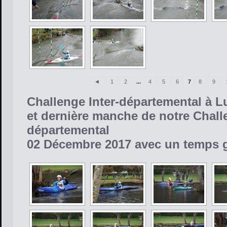
◄
1
2
...
4
5
6
7
8
9
Challenge Inter-départemental à 
et dernière manche de notre Chal
départemental
02 Décembre 2017 avec un temps g