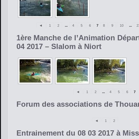
◄
1
2
...
4
5
6
7
8
9
10
...
2
1ère Manche de l’Animation Dépar
04 2017 – Slalom à Niort
◄
1
2
...
4
5
6
7
Forum des associations de Thoua
◄
1
2
Entrainement du 08 03 2017 à Mis