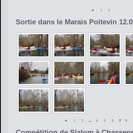
◄
1
2
Sortie dans le Marais Poitevin 12.
◄
1
2
...
4
5
6
7
8
Compétition de Slalom à Chassene