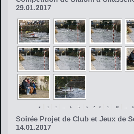
29.01.2017
◄
1
2
...
4
5
6
7
8
9
10
...
1
Soirée Projet de Club et Jeux de S
14.01.2017