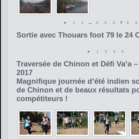
◄
1
2
...
4
5
6
7
8
9
Sortie avec Thouars foot 79 le 24 
◄
1
2
3
4
Traversée de Chinon et Défi Va’a 
2017
Magnifique journée d’été indien s
de Chinon et de beaux résultats p
compétiteurs !