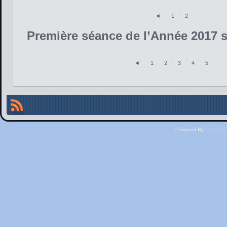
◄
1
2
Première séance de l’Année 2017 s
◄
1
2
3
4
5
Powered By
Phen 375