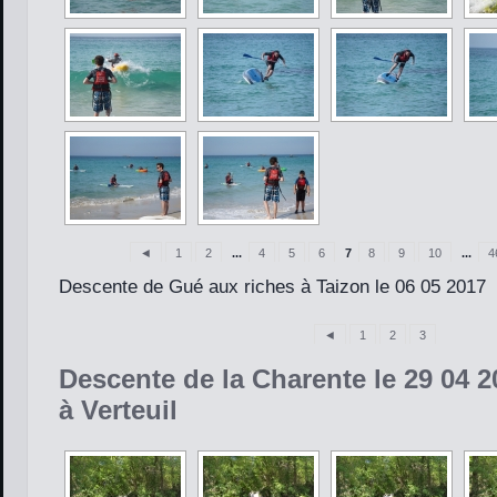
◄
1
2
...
4
5
6
7
8
9
10
...
4
Descente de Gué aux riches à Taizon le 06 05 2017
◄
1
2
3
Descente de la Charente le 29 04 2
à Verteuil