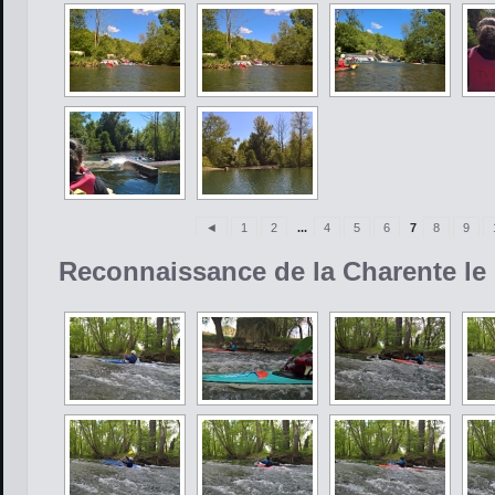
◄
1
2
...
4
5
6
7
8
9
Reconnaissance de la Charente le 