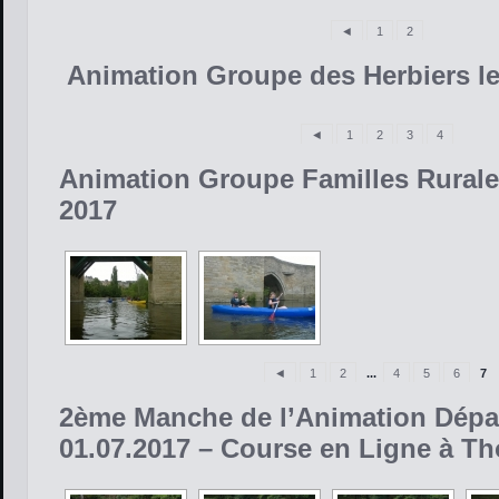
◄
1
2
Animation Groupe des Herbiers le 
◄
1
2
3
4
Animation Groupe Familles Rurales 
2017
◄
1
2
...
4
5
6
7
2ème Manche de l’Animation Dépar
01.07.2017 – Course en Ligne à T