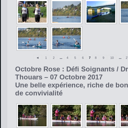
◄
1
2
...
4
5
6
7
8
9
10
...
2
Octobre Rose : Défi Soignants / D
Thouars – 07 Octobre 2017
Une belle expérience, riche de bo
de convivialité