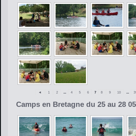
◄
1
2
...
4
5
6
7
8
9
10
...
3
Camps en Bretagne du 25 au 28 05