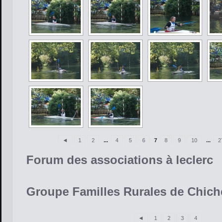
◄
1
2
...
4
5
6
7
8
9
10
...
2
Forum des associations à leclerc
Groupe Familles Rurales de Chich
◄
1
2
3
4