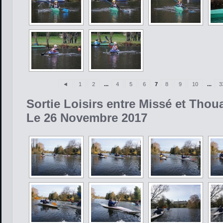
◄
1
2
...
4
5
6
7
8
9
10
...
3
Sortie Loisirs entre Missé et Thou
Le 26 Novembre 2017