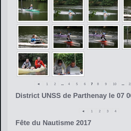
◄
1
2
...
4
5
6
7
8
9
10
...
2
District UNSS de Parthenay le 07 0
◄
1
2
3
4
Fête du Nautisme 2017