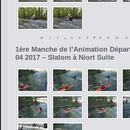
◄
1
2
...
4
5
6
7
8
9
10
11
1ère Manche de l’Animation Dépar
04 2017 – Slalom à Niort Suite