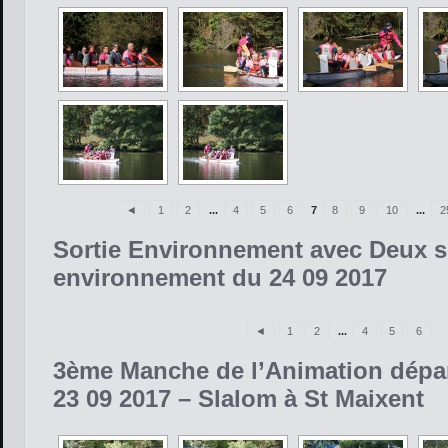
◄
1
2
...
4
5
6
7
8
9
10
...
2
Sortie Environnement avec Deux s
environnement du 24 09 2017
◄
1
2
...
4
5
6
3ème Manche de l’Animation dépa
23 09 2017 – Slalom à St Maixent