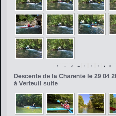
◄
1
2
...
4
5
6
7
8
Descente de la Charente le 29 04 2
à Verteuil suite