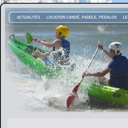
ACTUALITÉS
LOCATION CANOË, PADDLE, PEDALOS
LE