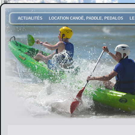
ACTUALITÉS
LOCATION CANOË, PADDLE, PEDALOS
LE