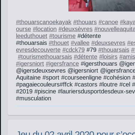
#
thouarscanoekayak
#
thouars
#
canoe
#
kay
ourse
#
location
#
deuxsèvres
#
nouvel
leaquit
leeduthouet
#
tourisme
#détente
#thouarsais
#
thouet
#
vallee
#
deuxsevres
#
e
evresdecouverte
#
cdck79
#79
#
thouarsais
#
#
tourismethouarsais
#
détente
#
loisirs
#
ami
#
igersniort
#
igersfrance
#igersthouars @iger
@igersdeuxsevres @igersniort @igersfrance
Aquitaine #sport #courseenligne #cohésion 
#pagaiecouleurs#ffck #castors #loutre #cel
#2019 #piscine #lauriersdusportdesdeux-sev
#musculation
Jeu du 02 avril 2020 pour s’occ