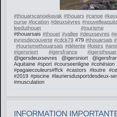
#
thouarscanoekayak
#
thouars
#
canoe
#
kay
ourse
#
location
#
deuxsèvres
#
nouvelleaquit
leeduthouet
#
tourisme
#
#thouarsais
#
thouet
#
vallee
#
deuxsevres
#
e
evresdecouverte
#
cdck79
#79
#
thouarsais
#
#
tourismethouarsais
#
détente
#
loisirs
#
ami
#
igersniort
#
igersfrance
#
igersthouar
@igersdeuxsevres @igersniort @igersfra
Aquitaine #sport #courseenligne #cohésion
#pagaiecouleurs#ffck #castors #loutre #
#2019 #piscine #lauriersdusportdesdeux-se
#musculation
INFORMATION IMPORTANT