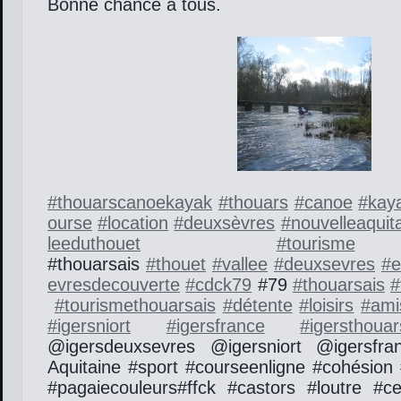
Bonne chance a tous.
#
thouarscanoekayak
#
thouars
#
canoe
#
kay
ourse
#
location
#
deuxsèvres
#
nouvelleaquit
leeduthouet
#
tourisme
#
#thouarsais
#
thouet
#
vallee
#
deuxsevres
#
e
evresdecouverte
#
cdck79
#79
#
thouarsais
#
#
tourismethouarsais
#
détente
#
loisirs
#
ami
#
igersniort
#
igersfrance
#
igersthouar
@igersdeuxsevres @igersniort @igersfra
Aquitaine #sport #courseenligne #cohésion
#pagaiecouleurs#ffck #castors #loutre #