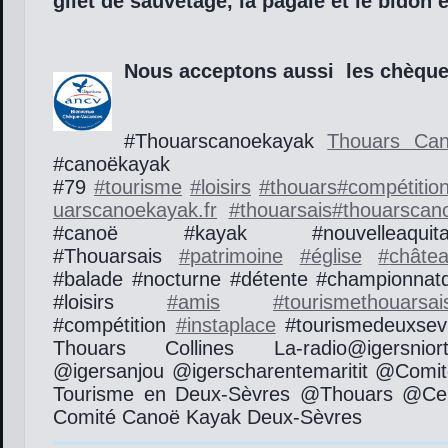
gilet de sauvetage, la pagaie et le bidon 
Nous acceptons aussi les chèqu
#Thouarscanoekayak
Thouars Can
#canoëkayak #de
#79
#
tourisme
#
loisirs
#
thouars
#
compétitio
uarscanoekayak.fr
#
thouarsais
#
thouarscan
#canoë #kayak #nouvelleaquit
#Thouarsais
#
patrimoine
#
église
#
châte
#balade #nocturne #détente #championnat
#loisirs
#
amis
#
tourismethouarsai
#compétition
#
instaplace
#tourismedeuxsevr
Thouars Collines La-radio@igersnior
@igersanjou @igerscharentemaritit @Comi
Tourisme en Deux-Sèvres @Thouars @Cen
Comité Canoë Kayak Deux-Sèvres