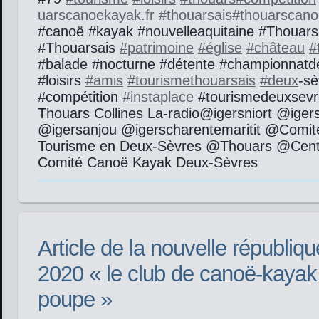
uarscanoekayak.fr
#
thouarsais
#
thouarscan
#canoë #kayak #nouvelleaquitaine #Thouars
#Thouarsais
#
patrimoine
#
église
#
château
#
#balade #nocturne #détente #championnatd
#loisirs
#
amis
#
tourismethouarsais
#
deux
-sè
#compétition
#
instaplace
#tourismedeuxsevre
Thouars Collines La-radio@igersniort @igers
@igersanjou @igerscharentemaritit @Comit
Tourisme en Deux-Sèvres @Thouars @Cent
Comité Canoë Kayak Deux-Sèvres
Article de la nouvelle républiq
2020 « le club de canoë-kayak 
poupe »