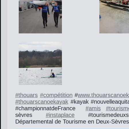
#
thouars
#
compétition
#
www.thouarscanoek
#
thouarscanoekayak
#kayak #nouvelleaquit
#championnatdeFrance
#
amis
#
tourism
sèvres
#
instaplace
#tourismedeux
Départemental de Tourisme en Deux-Sèvre