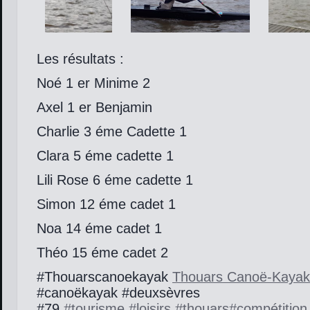
Les résultats :
Noé 1 er Minime 2
Axel 1 er Benjamin
Charlie 3 éme Cadette 1
Clara 5 éme cadette 1
Lili Rose 6 éme cadette 1
Simon 12 éme cadet 1
Noa 14 éme cadet 1
Théo 15 éme cadet 2
#Thouarscanoekayak
Thouars Canoë-Kayak
#canoëkayak #deuxsèvres
#79
#
tourisme
#
loisirs
#
thouars
#
compétition