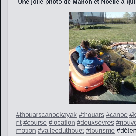
Une jolie photo de Manon et Noélie a q
#
thouarscanoekayak
#
thouars
#
canoe
#
nt
#
course
#
location
#
deuxsèvres
#
nouve
motion
#
valleeduthouet
#
tourisme
#déten