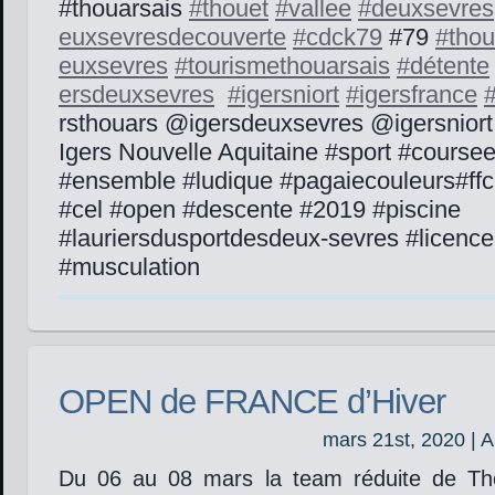
#thouarsais
#
thouet
#
vallee
#
deuxsevres
euxsevresdecouverte
#
cdck79
#79
#
thou
euxsevres
#
tourismethouarsais
#
détente
ersdeuxsevres
#
igersniort
#
igersfrance
rsthouars @igersdeuxsevres @igersniort
Igers Nouvelle Aquitaine #sport #course
#ensemble #ludique #pagaiecouleurs#ffck
#cel #open #descente #2019 #piscine
#lauriersdusportdesdeux-sevres #licenc
#musculation
OPEN de FRANCE d’Hiver
mars 21st, 2020 | 
Du 06 au 08 mars la team réduite de T