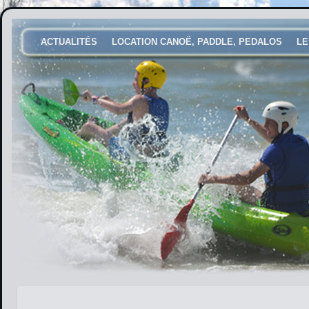
ACTUALITÉS
LOCATION CANOË, PADDLE, PEDALOS
LE