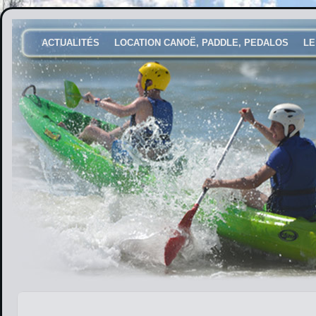
ACTUALITÉS
LOCATION CANOË, PADDLE, PEDALOS
LE