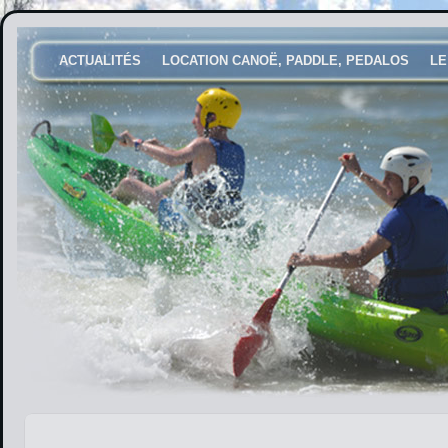
ACTUALITÉS
LOCATION CANOË, PADDLE, PEDALOS
LE