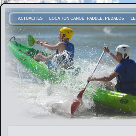
ACTUALITÉS
LOCATION CANOË, PADDLE, PEDALOS
LE