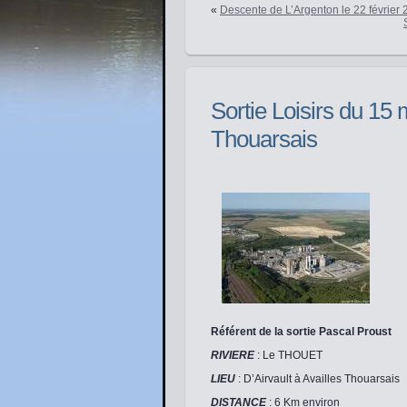
«
Descente de L’Argenton le 22 février
Sortie Loisirs du 15 
Thouarsais
Référent de la sortie Pascal Proust
RIVIERE
: Le THOUET
LIEU
: D’Airvault à Availles Thouarsais
DISTANCE
: 6 Km environ