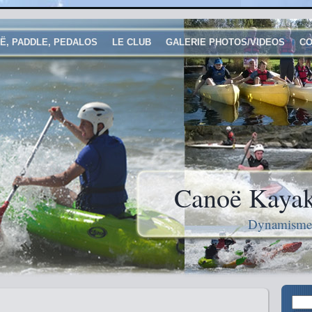
Ë, PADDLE, PEDALOS
LE CLUB
GALERIE PHOTOS/VIDEOS
CO
Canoë Kayak
Dynamisme e