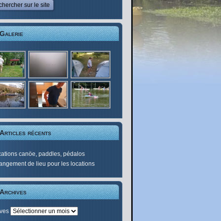
Galerie
Articles récents
ations canöe, paddles, pédalos
ngement de lieu pour les locations
Archives
ives