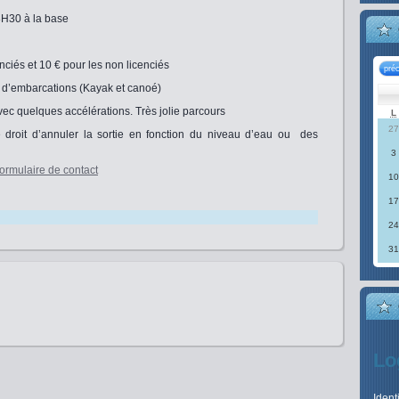
8H30 à la base
enciés et 10 € pour les non licenciés
pré
s d’embarcations (Kayak et canoé)
ec quelques accélérations. Très jolie parcours
L
27
 droit d’annuler la sortie en fonction du niveau d’eau ou des
3
formulaire de contact
10
17
24
31
Lo
Ident