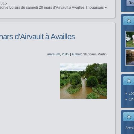
 2015
Sortie Loisirs du samedi 28 mars d’Airvault à Availles Thouarsais
»
mars d’Airvault à Availles
mars 9th, 2015 | Author:
Stéphane Martin
Loc
Cha
Arch