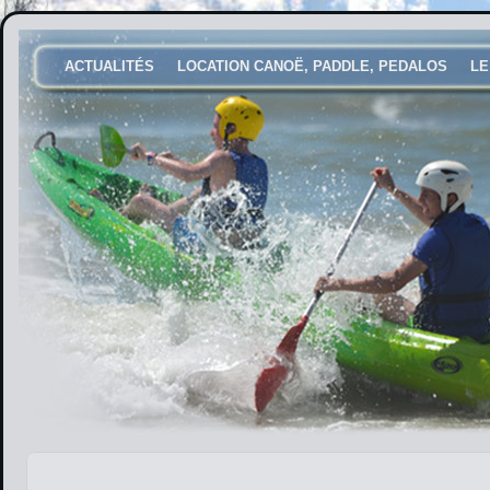
ACTUALITÉS
LOCATION CANOË, PADDLE, PEDALOS
LE