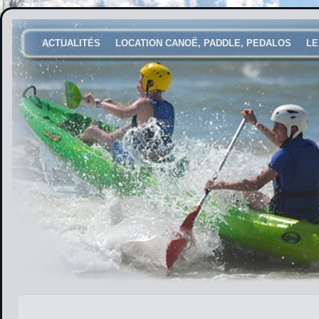
ACTUALITÉS
LOCATION CANOË, PADDLE, PEDALOS
LE