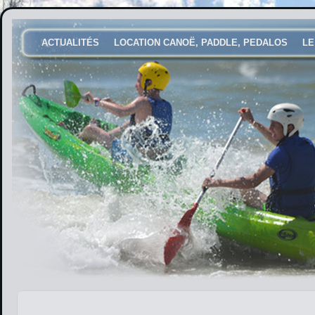
ACTUALITÉS
LOCATION CANOË, PADDLE, PEDALOS
LE