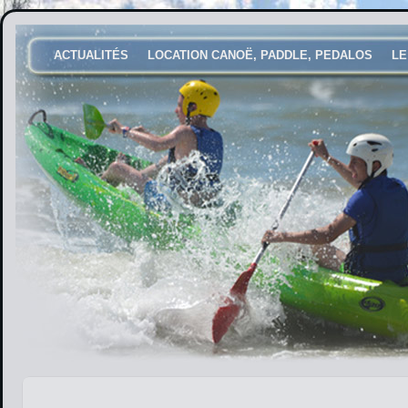
ACTUALITÉS
LOCATION CANOË, PADDLE, PEDALOS
LE