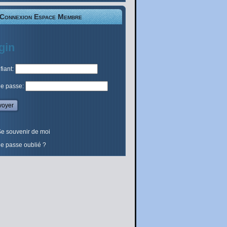
Connexion Espace Membre
gin
ifiant:
de passe:
e souvenir de moi
e passe oublié ?