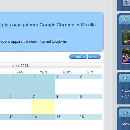
ur les navigateurs
Google Chrome
et
Mozilla
uvent apparaître sous Internet Explorer.
précédent
suivant
août 2026
R
MERCREDI
JEU
JEUDI
VEN
VENDREDI
SAM
SAMEDI
DIM
DIMANCHE
llet 2026
30
30 juillet 2026
31
31 juillet 2026
1
1 août 2026
2
2 août 2026
Loc
Cha
 2026
6
6 août 2026
7
7 août 2026
8
8 août 2026
9
9 août 2026
ût 2026
13
13 août 2026
14
14 août 2026
15
15 août 2026
16
16 août
2026
Arch