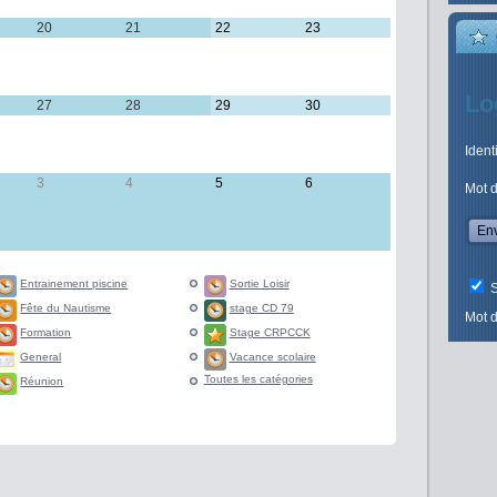
ût 2026
20
20 août 2026
21
21 août 2026
22
22 août 2026
23
23 août
2026
Lo
ût 2026
27
27 août 2026
28
28 août 2026
29
29 août 2026
30
30 août
2026
Ident
embre 2026
3
3 septembre 2026
4
4 septembre 2026
5
5 septembre 2026
6
6 septembre
Mot 
2026
Entrainement piscine
Sortie Loisir
S
Fête du Nautisme
stage CD 79
Mot d
Formation
Stage CRPCCK
General
Vacance scolaire
Toutes les catégories
Réunion