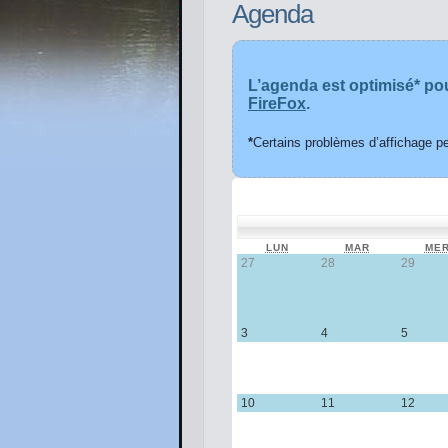
Agenda
L’agenda est optimisé* po
FireFox
.
*
Certains problèmes d’affichage pe
LUN
LUNDI
MAR
MARDI
ME
27
27 juillet 2026
28
28 juillet 2026
29
29 jui
3
3 août 2026
4
4 août 2026
5
5 août
10
10 août 2026
11
11 août 2026
12
12 ao