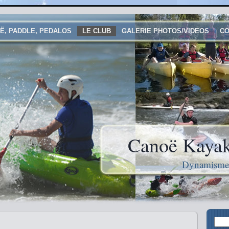
Ë, PADDLE, PEDALOS
LE CLUB
GALERIE PHOTOS/VIDEOS
CO
Canoë Kayak
Dynamisme e