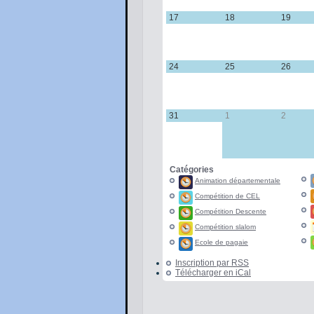
17
17 août 2026
18
18 août 2026
19
19 ao
24
24 août 2026
25
25 août 2026
26
26 ao
31
31 août 2026
1
1 septembre 2026
2
2 sept
Catégories
Animation départementale
Compétition de CEL
Compétition Descente
Compétition slalom
Ecole de pagaie
Inscription par
RSS
Télécharger en
iCal