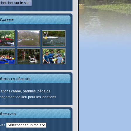
Galerie
Articles récents
ations canöe, paddles, pédalos
ngement de lieu pour les locations
Archives
ives