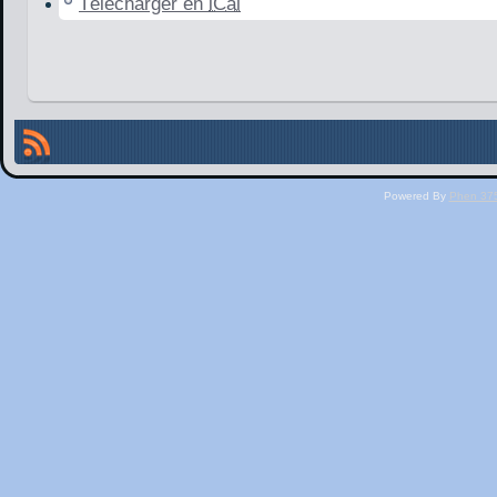
Télécharger en
iCal
Powered By
Phen 375