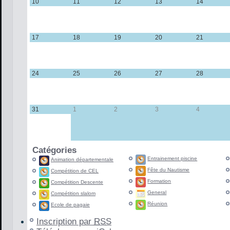
10
10 août 2026
11
11 août 2026
12
12 août 2026
13
13 août 2026
14
14 août 
17
17 août 2026
18
18 août 2026
19
19 août 2026
20
20 août 2026
21
21 août 
24
24 août 2026
25
25 août 2026
26
26 août 2026
27
27 août 2026
28
28 août 
31
31 août 2026
1
1 septembre 2026
2
2 septembre 2026
3
3 septembre 2026
4
4 septemb
Catégories
Entrainement piscine
Animation départementale
Fête du Nautisme
Compétition de CEL
Formation
Compétition Descente
General
Compétition slalom
Réunion
Ecole de pagaie
Inscription par
RSS