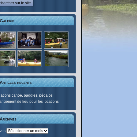
Galerie
Articles récents
ations canöe, paddles, pédalos
ngement de lieu pour les locations
Archives
ives