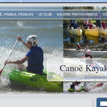
Ë, PADDLE, PEDALOS
LE CLUB
GALERIE PHOTOS/VIDEOS
CO
Canoë Kayak
Dynamisme e