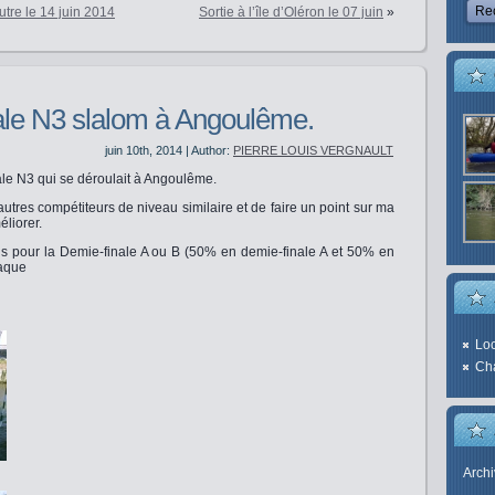
utre le 14 juin 2014
Sortie à l’île d’Oléron le 07 juin
»
nale N3 slalom à Angoulême.
juin 10th, 2014 | Author:
PIERRE LOUIS VERGNAULT
inale N3 qui se déroulait à Angoulême.
tres compétiteurs de niveau similaire et de faire un point sur ma
éliorer.
ons pour la Demie-finale A ou B (50% en demie-finale A et 50% en
haque
Loc
Cha
Arch