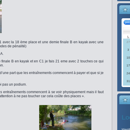
pré
L
1 avec la 18 ème place et une demie finale B en kayak avec une
27
ndes de pénalité)
3
 A.
10
 finale B en kayak et en C1 je fais 21 eme avec 2 touches ce qui
on.
17
’une part que les entraînements commencent à payer et que si je
24
31
oi pas un podium.
 entraînements commencent à se voir physiquement mais il faut
e attention à ne pas toucher car cela coûte des places ».
Lo
Ident