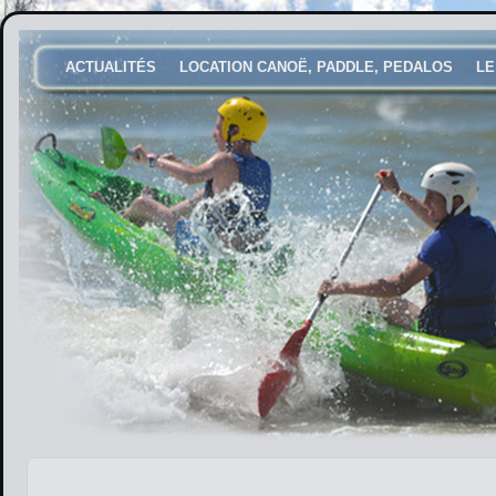
ACTUALITÉS
LOCATION CANOË, PADDLE, PEDALOS
LE