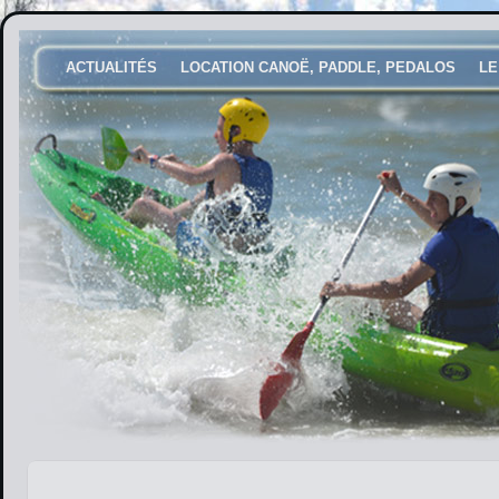
ACTUALITÉS
LOCATION CANOË, PADDLE, PEDALOS
LE