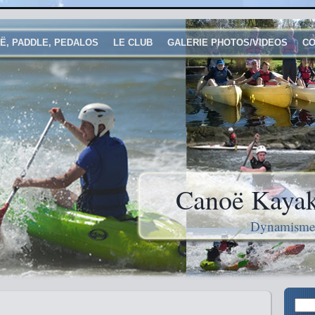
Ë, PADDLE, PEDALOS
LE CLUB
GALERIE PHOTOS/VIDEOS
CO
Canoë Kayak
Dynamisme e