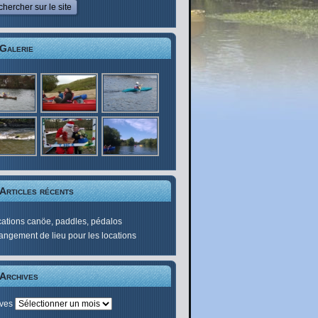
Galerie
Articles récents
ations canöe, paddles, pédalos
ngement de lieu pour les locations
Archives
ives