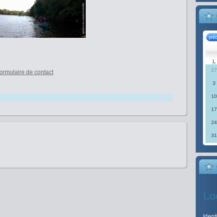
pré
L
27
formulaire de contact
3
10
17
24
31
Lo
Ident