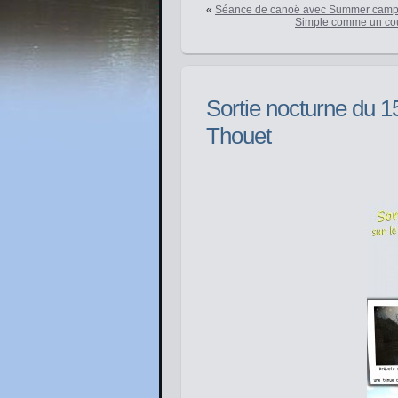
«
Séance de canoë avec Summer cam
Simple comme un coup
Sortie nocturne du 1
Thouet