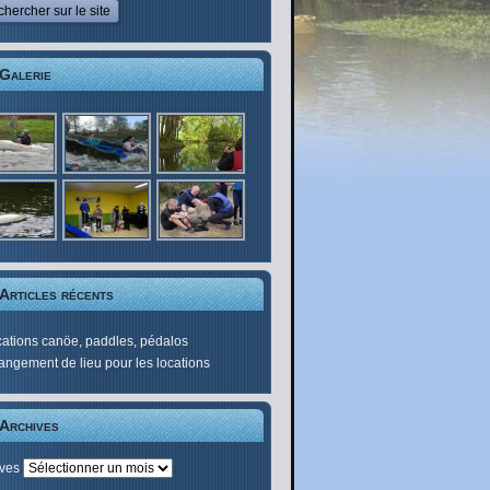
Galerie
Articles récents
ations canöe, paddles, pédalos
ngement de lieu pour les locations
Archives
ives