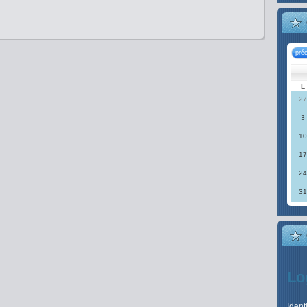
pré
L
27
3
10
17
24
31
Lo
Ident