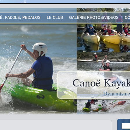
Ë, PADDLE, PEDALOS
LE CLUB
GALERIE PHOTOS/VIDEOS
CO
Canoë Kayak
Dynamisme e